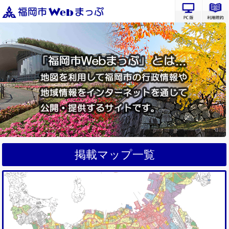
PC版サ
掲載マップ一覧