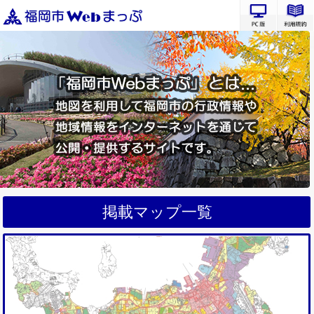
PC版サ
掲載マップ一覧